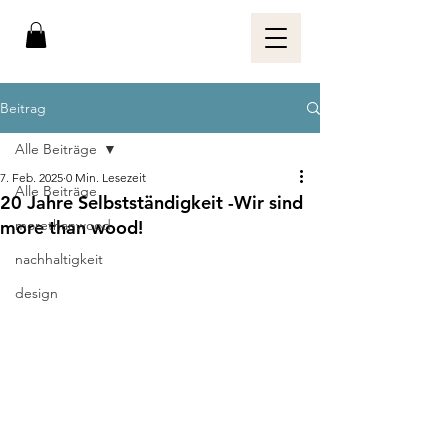
Beitrag
Alle Beiträge
7. Feb. 2025
0 Min. Lesezeit
Alle Beiträge
20 Jahre Selbstständigkeit -Wir sind
more than wood!
morethanwood
nachhaltigkeit
design