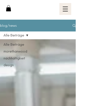
blog/news
Alle Beiträge
Alle Beiträge
morethanwood
nachhaltigkeit
design