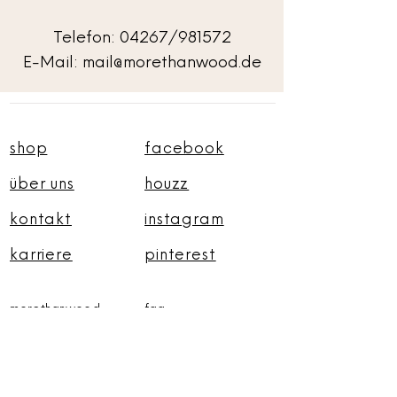
Telefon: 04267/981572
E-Mail: mail@morethanwood.de
shop
facebook
über uns
houzz
kontakt
instagram
karriere
pinterest
morethanwood
faq
by t
ischlerei narten
impressum
lindenstraße
3
datenschutzerklärung