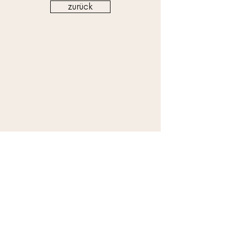
zurück
shop
facebook
über uns
houzz