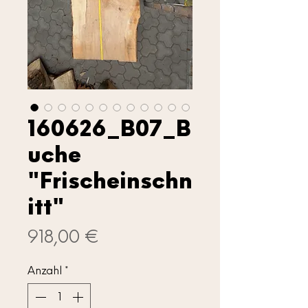
160626_B07_B
uche
"Frischeinschn
itt"
Preis
918,00 €
Anzahl
*