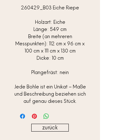
260429_B03 Eiche Riepe
Holzart: Eiche
Länge: 549 cm
Breite (an mehreren
Messpunkten): 112 cm x 96 cm x
100 cm x 111 cm x 130 cm
Dicke: 10 cm
Plangefräst: nein
Jede Bohle ist ein Unikat – Maße
und Beschreibung beziehen sich
auf genau dieses Stück.
zurück