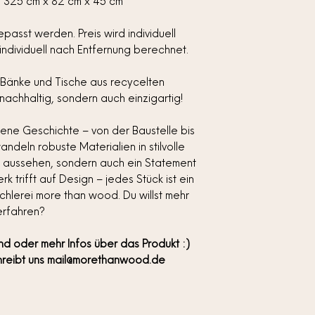
. 325 cm x 82 cm x 45 cm
asst werden. Preis wird individuell
individuell nach Entfernung berechnet.
Bänke und Tische aus recycelten
nachhaltig, sondern auch einzigartig!
ene Geschichte – von der Baustelle bis
ndeln robuste Materialien in stilvolle
l aussehen, sondern auch ein Statement
k trifft auf Design – jedes Stück ist ein
ischlerei more than wood. Du willst mehr
erfahren?
and oder mehr Infos über das Produkt :)
hreibt uns mail@morethanwood.de