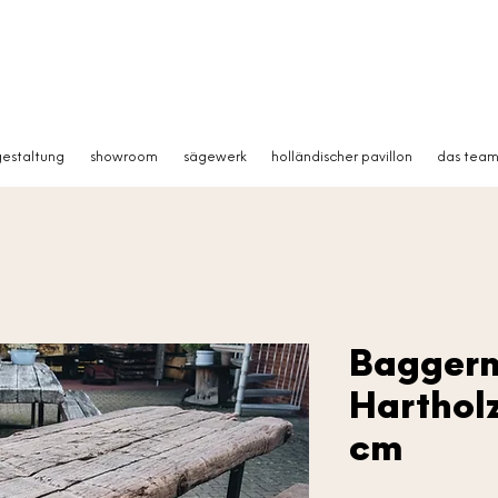
estaltung
showroom
sägewerk
holländischer pavillon
das tea
Baggerm
Hartholz
cm