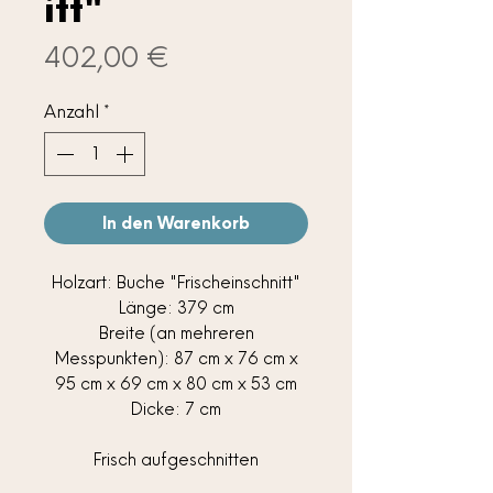
itt"
Preis
402,00 €
Anzahl
*
In den Warenkorb
Holzart: Buche "Frischeinschnitt"
Länge: 379 cm
Breite (an mehreren
Messpunkten): 87 cm x 76 cm x
95 cm x 69 cm x 80 cm x 53 cm
Dicke: 7 cm
Frisch aufgeschnitten