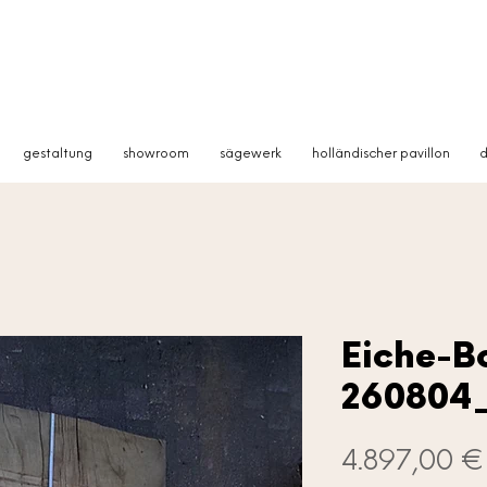
gestaltung
showroom
sägewerk
holländischer pavillon
d
Eiche-B
260804
4.897,00 €