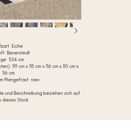
lzart: Eiche
ft: Beverstedt
nge: 534 cm
n): 119 cm x 115 cm x 116 cm x 110 cm x
116 cm
cm Plangefräst: nein
aße und Beschreibung beziehen sich auf
 dieses Stück.