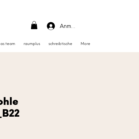
Anmelden
as team
raumplus
schreibtische
More
ohle
_B22
Preis