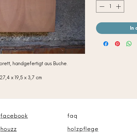
In
brett, handgefertigt aus Buche.
27,4 x 19,5 x 3,7 cm
facebook
faq
houzz
holzpflege