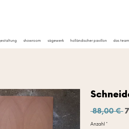
estaltung
showroom
sägewerk
holländischer pavillon
das tea
Schneid
S
 88,00 € 
7
Anzahl
*