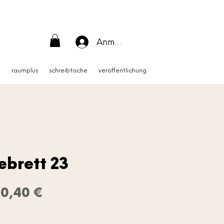
Anmelden
m
raumplus
schreibtische
veröffentlichung
ebrett 23
tandardpreis
Sale-
0,40 €
Preis