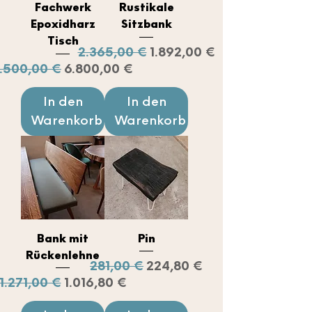
Fachwerk
Rustikale
Epoxidharz
Sitzbank
Tisch
Standardpreis
Sale-Preis
2.365,00 €
1.892,00 €
tandardpreis
Sale-Preis
.500,00 €
6.800,00 €
In den
In den
Warenkorb
Warenkorb
Bank mit
Pin
Rückenlehne
Standardpreis
Sale-Preis
281,00 €
224,80 €
Standardpreis
Sale-Preis
1.271,00 €
1.016,80 €