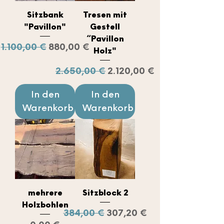
Sitzbank
Tresen mit
"Pavillon"
Gestell
“Pavillon
Standardpreis
Sale-Preis
1.100,00 €
880,00 €
Holz"
Standardpreis
Sale-Preis
2.650,00 €
2.120,00 €
In den
In den
Warenkorb
Warenkorb
mehrere
Sitzblock 2
Holzbohlen
Standardpreis
Sale-Preis
384,00 €
307,20 €