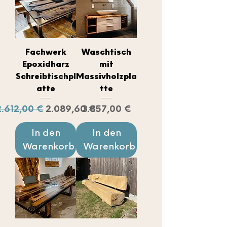
Fachwerk
Waschtisch
Epoxidharz
mit
Schreibtischpl
Massivholzpla
atte
tte
Standardpreis
Sale-Preis
Preis
2.612,00 €
2.089,60 €
3.857,00 €
In den
In den
Warenkorb
Warenkorb